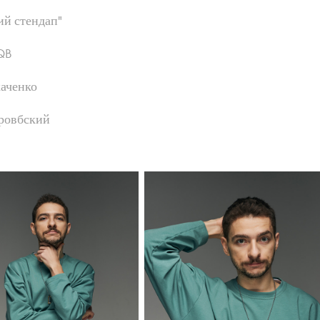
ий стендап
"
hQB
аченко
бровбский