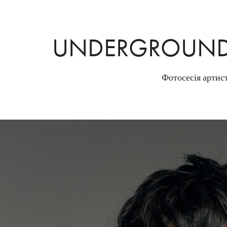
UNDERGROUND
Фотосесія артис