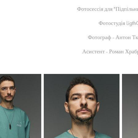
Фотосессія для "
Підпільн
Фотостудія Ligt
Фотограф - Антон Тк
Асистент - Роман Хра