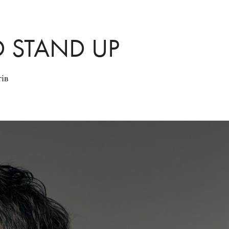
 STAND UP
тів